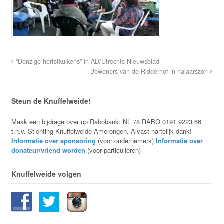
“Donzige herfstkuikens” in AD/Utrechts Nieuwsblad
Bewoners van de Ridderhof in najaarszon
Steun de Knuffelweide!
Maak een bijdrage over op Rabobank: NL 78 RABO 0191 9223 66
t.n.v. Stichting Knuffelweide Amerongen. Alvast hartelijk dank!
Informatie over sponsoring
(voor ondernemers)
Informatie over
donateur/vriend worden
(voor particulieren)
Knuffelweide volgen