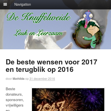
Navigation
De beste wensen voor 2017
en terugblik op 2016
door
Mathilda
op
31 december 2016
Beste
donateurs,
sponsoren,
vrijwilligers
en