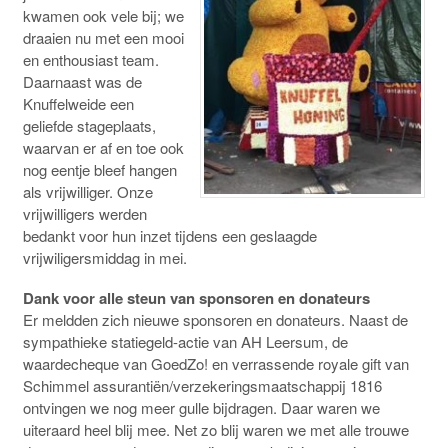
kwamen ook vele bij; we
draaien nu met een mooi
en enthousiast team.
Daarnaast was de
Knuffelweide een
geliefde stageplaats,
waarvan er af en toe ook
nog eentje bleef hangen
als vrijwilliger. Onze
vrijwilligers werden
bedankt voor hun inzet tijdens een geslaagde
vrijwiligersmiddag in mei.
Dank voor alle steun van sponsoren en donateurs
Er meldden zich nieuwe sponsoren en donateurs. Naast de
sympathieke statiegeld-actie van AH Leersum, de
waardecheque van GoedZo! en verrassende royale gift van
Schimmel assurantiën/verzekeringsmaatschappij 1816
ontvingen we nog meer gulle bijdragen. Daar waren we
uiteraard heel blij mee. Net zo blij waren we met alle trouwe